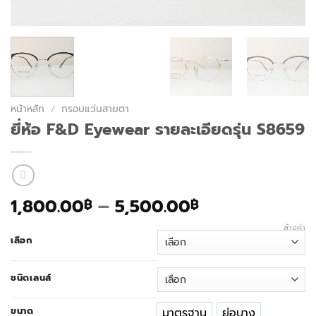
หน้าหลัก
/
กรอบแว่นสายตา
ยี่ห้อ F&D Eyewear รายละเอียดรุ่น S8659
Price
1,800.00
–
5,500.00
฿
฿
range:
ล้างค่า
1,800.00฿
เลือก
through
5,500.00฿
ชนิดเลนส์
ขนาด
มาตรฐาน
ย่อบาง