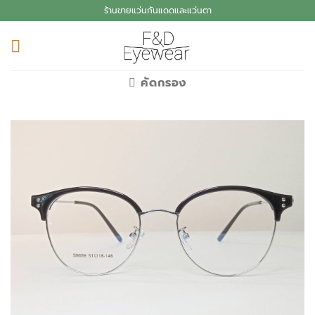
Skip
ร้านขายแว่นกันแดดและแว่นตา
to
content
คัดกรอง