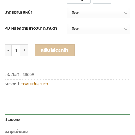
มาตรฐาน
ย่อบาง
มาตรฐานใบหน้า
PD หรือความห่างขนาดม่านตา
จำนวน ยี่ห้อ F&D Eyewear รายละเอียดรุ่น S8659 ชิ้น
หยิบใส่ตะกร้า
รหัสสินค้า:
S8659
หมวดหมู่:
กรอบแว่นสายตา
คำอธิบาย
ข้อมูลเพิ่มเติม