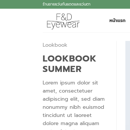
Skip
ร้านขายแว่นกันแดดและแว่นตา
to
content
หน้าแรก
Lookbook
LOOKBOOK
SUMMER
Lorem ipsum dolor sit
amet, consectetuer
adipiscing elit, sed diam
nonummy nibh euismod
tincidunt ut laoreet
dolore magna aliquam