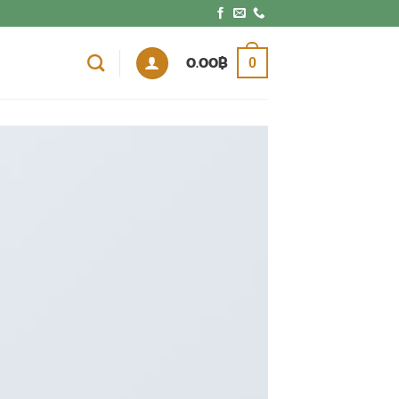
0.00
฿
0