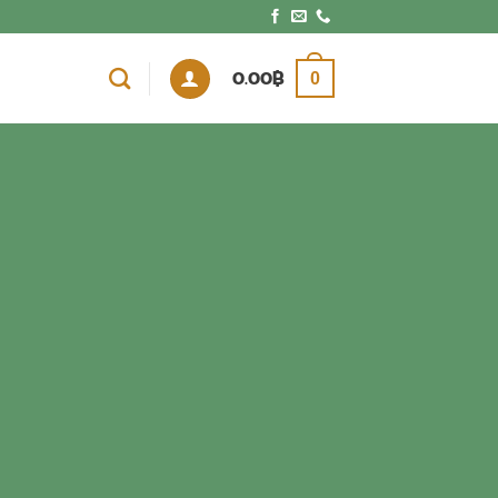
0.00
฿
0